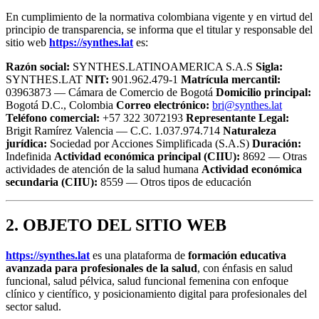
En cumplimiento de la normativa colombiana vigente y en virtud del
principio de transparencia, se informa que el titular y responsable del
sitio web
https://synthes.lat
es:
Razón social:
SYNTHES.LATINOAMERICA S.A.S
Sigla:
SYNTHES.LAT
NIT:
901.962.479-1
Matrícula mercantil:
03963873 — Cámara de Comercio de Bogotá
Domicilio principal:
Bogotá D.C., Colombia
Correo electrónico:
bri@synthes.lat
Teléfono comercial:
+57 322 3072193
Representante Legal:
Brigit Ramírez Valencia — C.C. 1.037.974.714
Naturaleza
jurídica:
Sociedad por Acciones Simplificada (S.A.S)
Duración:
Indefinida
Actividad económica principal (CIIU):
8692 — Otras
actividades de atención de la salud humana
Actividad económica
secundaria (CIIU):
8559 — Otros tipos de educación
2. OBJETO DEL SITIO WEB
https://synthes.lat
es una plataforma de
formación educativa
avanzada para profesionales de la salud
, con énfasis en salud
funcional, salud pélvica, salud funcional femenina con enfoque
clínico y científico, y posicionamiento digital para profesionales del
sector salud.